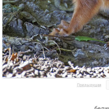
Предыдущая
белич