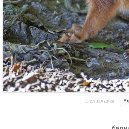
Предыдущая
Ут
белич