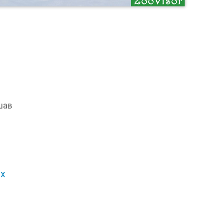
шав
х