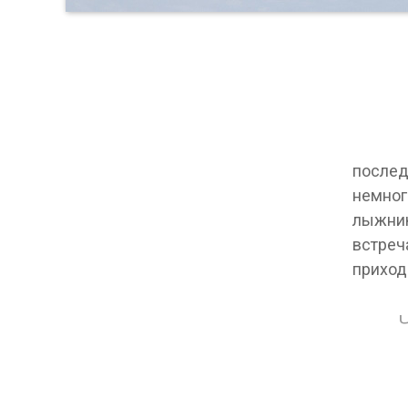
послед
немног
лыжник
встреч
приходи