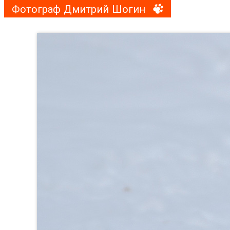
Фотограф Дмитрий Шогин