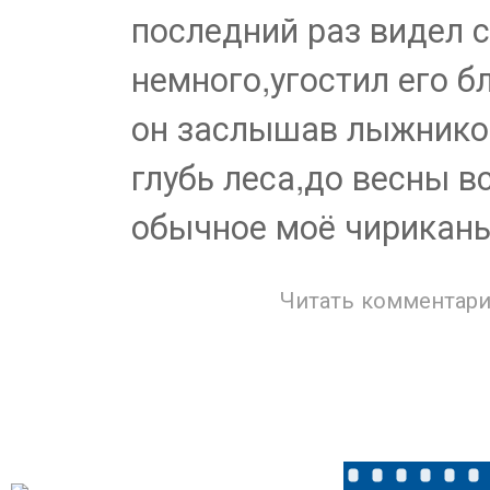
последний раз видел с
немного,угостил его б
он заслышав лыжников
глубь леса,до весны в
обычное моё чириканье
Читать комментари