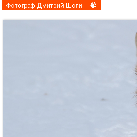
Фотограф Дмитрий Шогин