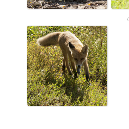
АВГУСТОВСКИЙ
ЛИСЁНОК..._67 кузнечик...
ЛИ