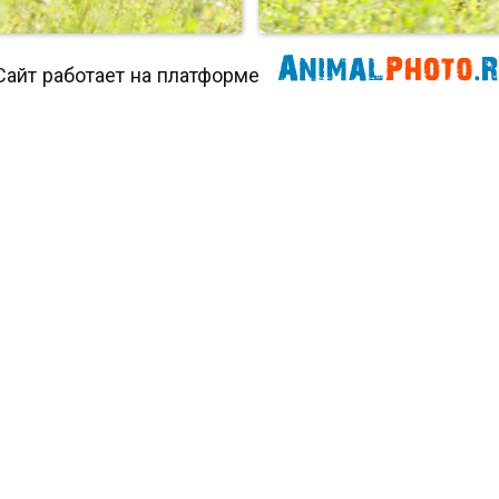
Сайт работает на платформе
АВГУСТОВСКИЙ
АВГУСТОВСКИЙ
СЁНОК..._53 игра с м...
ЛИСЁНОК..._52 игра с м