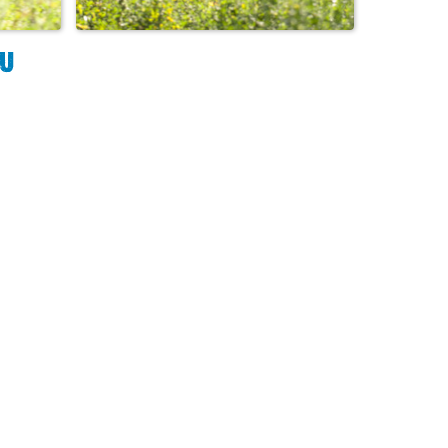
АВГУСТОВСКИЙ
...
ЛИСЁНОК..._48 игра с м...