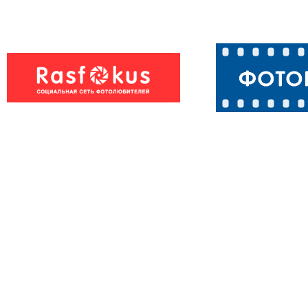
беличий малёк...)
Белка